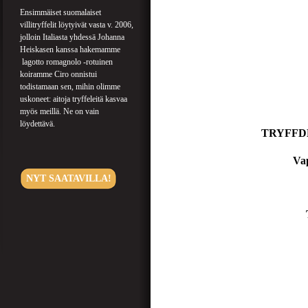
Ensimmäiset suomalaiset
villitryffelit löytyivät vasta v. 2006,
jolloin Italiasta yhdessä Johanna
Heiskasen kanssa hakemamme
lagotto romagnolo -rotuinen
koiramme Ciro onnistui
todistamaan sen, mihin olimme
uskoneet: aitoja tryffeleitä kasvaa
myös meillä. Ne on vain
löydettävä.
TRYFFDEL
Va
NYT SAATAVILLA!