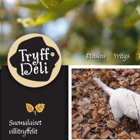
Etusivu
Yritys
Suomalaiset
villitryffelit